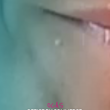
O
C
A
S