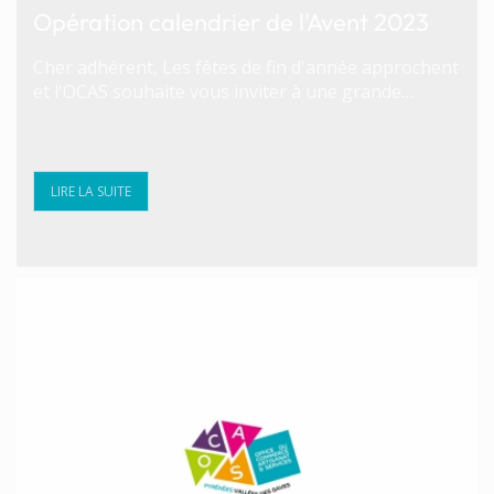
Opération calendrier de l'Avent 2023
Cher adhérent, Les fêtes de fin d'année approchent
et l'OCAS souhaite vous inviter à une grande…
LIRE LA SUITE